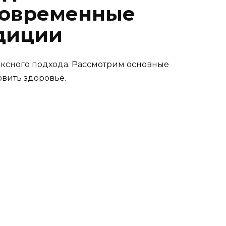
современные
диции
ксного подхода. Рассмотрим основные
овить здоровье.