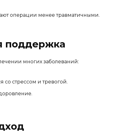
ают операции менее травматичными.
ая поддержка
лечении многих заболеваний:
 со стрессом и тревогой.
доровление.
одход