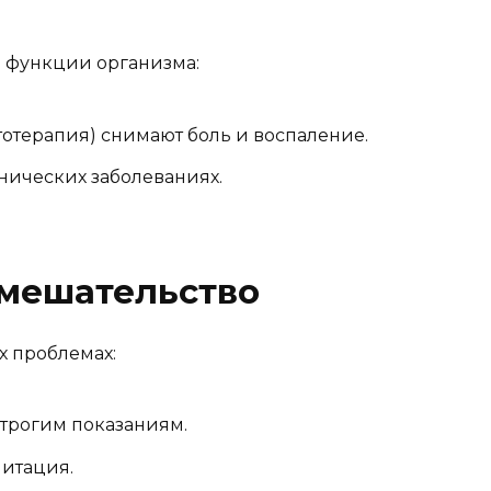
 функции организма:
отерапия) снимают боль и воспаление.
нических заболеваниях.
вмешательство
х проблемах:
строгим показаниям.
литация.