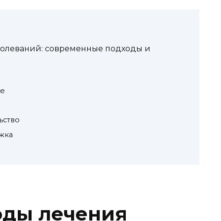
олеваний: современные подходы и
ие
ьство
жка
оды лечения