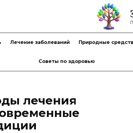
П
ь
Лечение заболеваний
Природные средст
Советы по здоровью
оды лечения
современные
диции